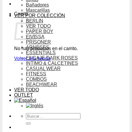
Bañadores
Mascarillas
Carrito
VER POR COLECCIÓN
BERLIN
VER TODO
PAPER BOY
EIVISSA
PRISONER
ARNESES
No hay productos en el carrito.
ESSENTIALS
ENCAJE DARK ROSES
Volver a la tienda
INTIMO & CALCETINES
CASUAL WEAR
FITNESS
COMBOS
BEACHWEAR
VER TODO
OUTLET
Buscar
por: