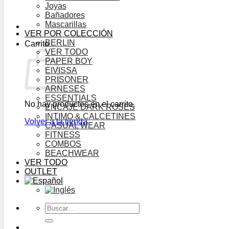
Joyas
Bañadores
Mascarillas
VER POR COLECCIÓN
BERLIN
Carrito
VER TODO
PAPER BOY
EIVISSA
PRISONER
ARNESES
ESSENTIALS
No hay productos en el carrito.
ENCAJE DARK ROSES
INTIMO & CALCETINES
Volver a la tienda
CASUAL WEAR
FITNESS
COMBOS
BEACHWEAR
VER TODO
OUTLET
Buscar
por: