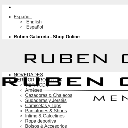
Saltar
al
Español
contenido
English
Español
Ruben Galarreta - Shop Online
NOVEDADES
VER POR PRODUCTO
VER TODO
Arnéses
Cazadoras & Chalecos
Sudaderas y Jerséis
Camisetas y Tops
Pantalones & Shorts
Intimo & Calcetines
Ropa deportiva
Bolsos & Accesorios